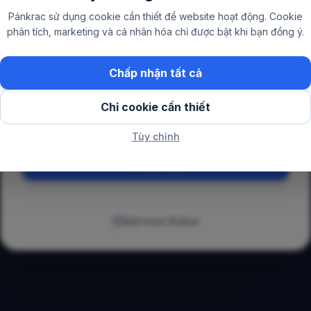
Admin / Owner / Shipper Login
Pánkrac sử dụng cookie cần thiết để website hoạt động. Cookie
phân tích, marketing và cá nhân hóa chỉ được bật khi bạn đồng ý.
Số điện thoại
Chấp nhận tất cả
Mật khẩu
Chỉ cookie cần thiết
Tùy chỉnh
Đăng nhập
Đặt món Online